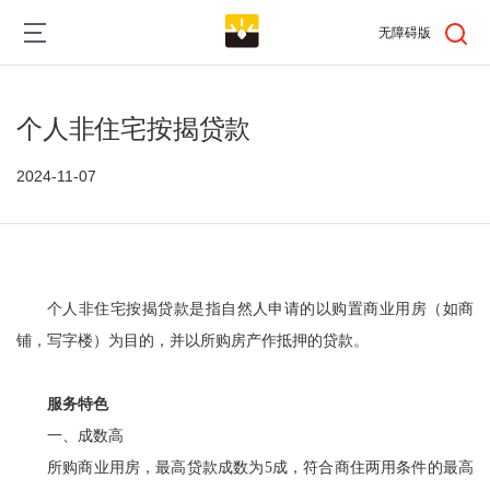
跳
Main
转
无障碍版
到
navigation
主
要
内
个人非住宅按揭贷款
容
2024-11-07
个人
非住宅
按揭贷款是指自然人申请的以购置商业用房（如商
铺，写字楼）为目的，并以所购房产作抵押的贷款。
服务特色
一、成数高
所购商业用房，最高贷款成数为
5成，符合商住两用条件的最高