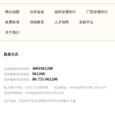
Footer
网点地图
兴邦金租
福田深通村行
广西深通村行
menu
收费标准
消保教育
人才招聘
采购平台
关于我们
联系方式
4001961200
全国服务/投诉热线：
961200
深圳服务/投诉热线：
86-755-961200
境外服务/投诉热线：
私人银行专线：0755-25188888
投诉邮箱：online@4001961200.com
违法举报邮箱：sunlight@4001961200.com
总行地址：深圳市宝安区海秀路2028号农商银行大厦