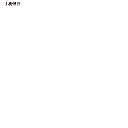
手机银行
个人手机银行
企业手机银行
微信银行
更多APP
安全说明
网站声明
隐私保密条款
FAQ
在线客服
本网站已支持IPv6
深圳农商银行版权所有
粤ICP备05115030号
粤公网安备 44030302000298号