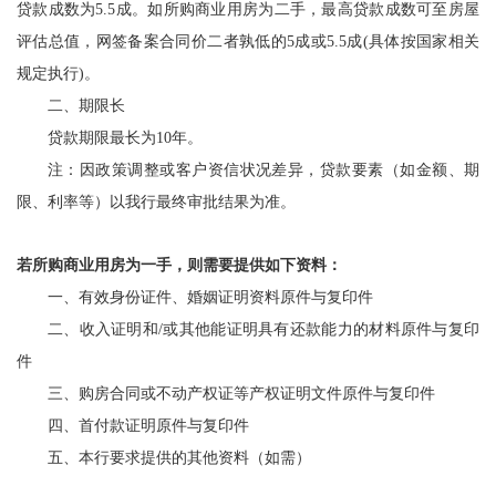
贷款成数为5.5成。如所购商业用房为二手，
最高
贷款
成数可至房屋
评估总值，网签备案合同价
二
者孰低的
5成或5.5成(具体按国家相关
规定执行)。
二、期限长
贷款期限最长为
10年。
注：因政策调整或客户资信状况差异，贷款要素（如金额、期
限、利率等）以我行最终审批结果为准。
若所购商业用房为一手，则需要提供如下资料：
一、有效身份证件
、
婚姻证明资料
原件与复印件
二、
收入证明和
/或其他能证明具有还款能力的材料
原件与复印
件
三、购房合同或不动产权证等产权证明文件原件与复印件
四、首付款证明原件与复印件
五、本行要求提供的其他资料（如需）