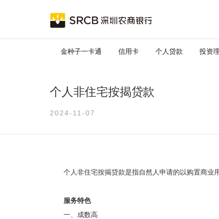
跳
Main
转
到
navigation
主
要
金种子一卡通
信用卡
个人贷款
投资
内
容
个人非住宅按揭贷款
2024-11-07
个人
非住宅
按揭贷款是指自然人申请的以购置商业
服务特色
一、成数高