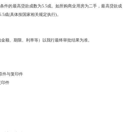
条件的最高贷款成数为5.5成。如所购商业用房为二手，
最高
贷款
成
5.5成(具体按国家相关规定执行)。
如金额、期限、利率等）以我行最终审批结果为准。
原件与复印件
复印件