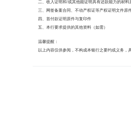
二、
收入证明和
/或其他能证明具有还款能力的材料
三、网签备案合同、不动产权证等产权证明文件原
四、首付款证明原件与复印件
五、本行要求提供的其他资料（如需）
温馨提醒：
以上内容仅供参阅
，不构成
本银行之要约或义务
，