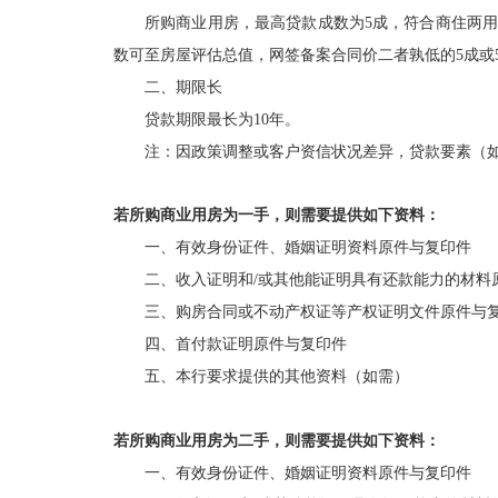
所购商业用房，最高贷款成数为
5成，符合商住两用
数可至房屋评估总值，网签备案合同价
二
者孰低的
5成或
二、期限长
贷款期限最长为
10年。
注：因政策调整或客户资信状况差异，贷款要素（
若所购商业用房为一手，则需要提供如下资料：
一、有效身份证件
、
婚姻证明资料
原件与复印件
二、
收入证明和
/或其他能证明具有还款能力的材料
三、购房合同或不动产权证等产权证明文件原件与
四、首付款证明原件与复印件
五、本行要求提供的其他资料（如需）
若所购商业用房为二手，则需要提供如下资料：
一、有效身份证件
、
婚姻证明资料
原件与复印件