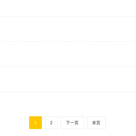
当
1
页
2
下一页
末页
前
面
页