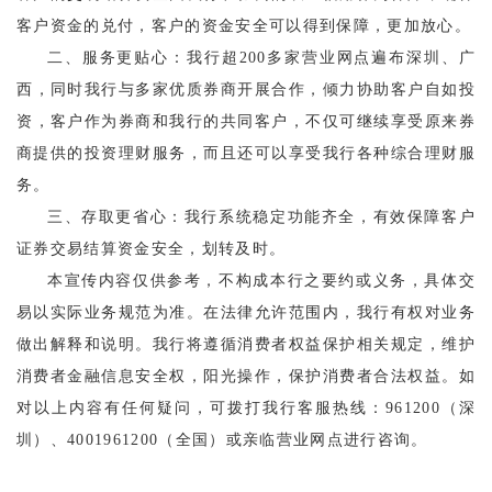
客户资金的兑付，客户的资金安全可以得到保障，更加放心
。
二、
服务更贴心：我行超
200多家营业网点
遍布深圳、广
西
，
同时
我行与多家优质券商开展合作，倾力协助客户自如投
资
，
客户
作为
券商和
我行
的共同客户，不仅可继续享受原来券
商提供的投资理财服务，而且还可以享受
我行
各种综合理财服
务。
三、存取更省心：我行
系统稳定功能齐全，有效保障客户
证券
交易结算资金
安全，划转及时。
本宣传内容仅供参考，不构成
本行之要约或义务
，
具体交
易以实际业务规范为准。在法律允许范围内，我行有权对业务
做出解释和说明。我行将遵循消费者权益保护相关规定，维护
消费者金融信息安全权，阳光操作，保护消费者合法权益。如
对以上内容有任何疑问，可拨打我行客服热线：
961200（深
圳）、4001961200（全国）或亲临营业网点进行咨询。