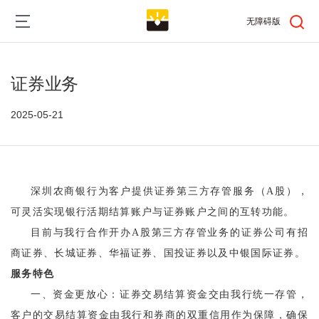
跳
Main
转
无障碍版
到
navigation
主
要
内
证券业务
容
2025-05-21
深圳农商银行为客户提供证券第三方存管服务（
A股），
可灵活实现银行活期结算账户与证券账户之间的互转功能。
目前与我行合作开办
A股第三方存管业务的证券公司有招
商证券、长城证券、
华福证券、国投证券以及
中银国际证券。
服务特色
一、
资金更放心：证券
交易结算资金交由
我行
统一存管，
客户的
交易结算资金
由
我行
和券商的双重信用作为保障，确保