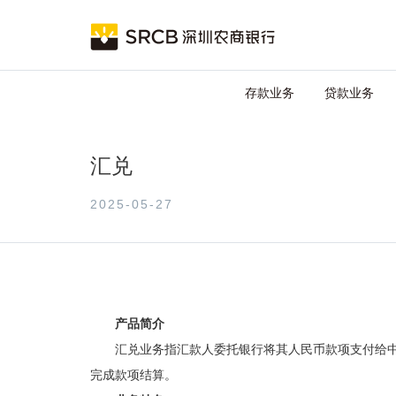
跳
Main
转
到
navigation
主
要
存款业务
贷款业务
内
容
汇兑
2025-05-27
产品
简介
汇兑业务指汇款人委托银行将其人民币款项支付给
完成款项结算。