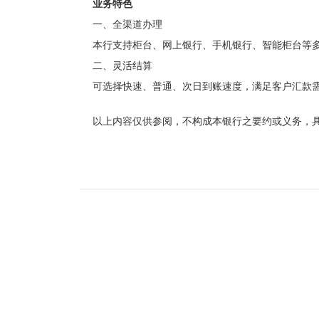
业务特色
一、全渠道办理
本行支持柜台、网上银行、手机银行、智能柜台等
二、灵活结算
可选择快速、普通、次日到账速度，满足客户汇款
以上
内容仅供
参阅
，不构成
本银行之
要约
或义务
，