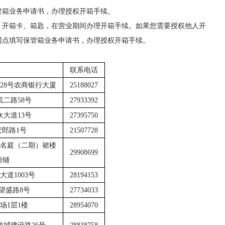
管箱业务申请书，办理授权开箱手续。
、开箱卡、箱匙，在营业期间办理开箱手续。如果您需要授权他人开
网点填写保管箱业务申请书，办理授权开箱手续。
联系电话
028号农商银行大厦
25188027
民二路
58号
27933392
永大道
13号
27395750
安郎路
1号
21507728
名庭（二期）裙楼
29908699
商铺
大道
1003号
28194153
望盛路
8号
27734033
场
1层1楼
28954070