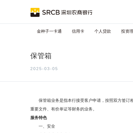
跳
Main
转
到
navigation
主
要
金种子一卡通
信用卡
个人贷款
投资
内
容
保管箱
2025-03-05
保管箱业务是指本行
接受客户申请，按照双方签订
重要文件、有价单证等财务的业务。
服务特色
一、安全