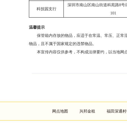
深圳市南山区南山街道科苑路
8号
科技园支行
101
温馨提示
保管箱内
存放
的物品，应适于在常温、常压、正常
物品，且不属于国家规定的违禁物品。
本宣传内容仅供参考，不构成法律要约，以当地网
Footer
网点地图
兴邦金租
福田深通村
menu