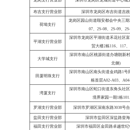
龙岗支行营业部
深圳市龙岗区龙城街道中心城
布吉支行营业部
深圳市龙岗区布吉街道吉政
龙岗区园山街道颐安都会中央三期
荷坳支行
07、2S-08、2S-09、2
深圳市龙岗区平湖街道禾花社区富
平湖支行营业部
贸大楼2栋116、117、
深圳市南山区桃源街道办塘朗新
大学城支行
北侧)
深圳市南山区南头街道金鸡路
1号
田厦明珠支行
栋首层A02-A03、A04
深圳市南山区蛇口街道东角头社区
湾厦支行
境界家园一期1栋101、
罗湖支行营业部
深圳市罗湖区深南东路
3038
盐田支行营业部
深圳市盐田区深盐路壹海
福田支行营业部
深圳市福田区金田路卓越世纪