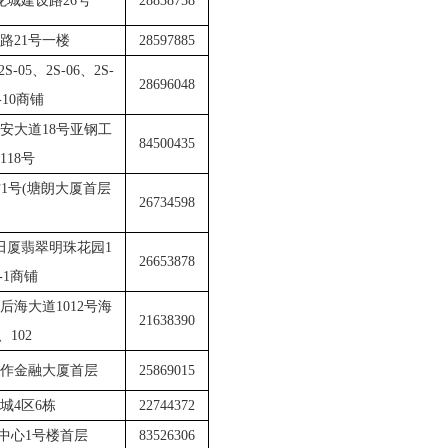
龙城建设路
26号
28838758
路
21号一楼
28597885
2S-05、2S-06、2S-
28696048
S-10商铺
安大道
18号亚钢工
84500435
118号
村
1号(塘朗大厦首层
26734598
田厦翡翠明珠花园1
26653878
-1商铺
后海大道
1012号海
21638390
102
号合作金融大厦首层
25869015
城
4区6栋
22744372
中心
1号楼首层
83526306