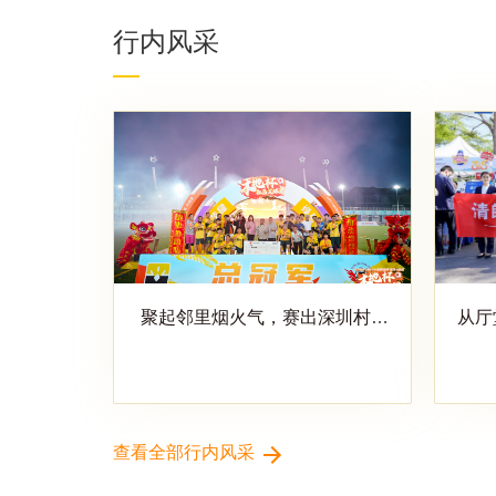
行内风采
聚起邻里烟火气，赛出深圳村超
从厅
范 ——2025-2026深圳农商银行
圳农
铁狼本地杯社区足球赛圆满收官
查看全部行内风采