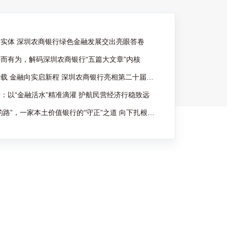
实体 深圳农商银行绿色金融发展交出亮眼答卷
而有为，解码深圳农商银行“五篇大文章”内核
深耕本土七十载 金融向实启新程 深圳农商银行亮相第二十届深圳国际金融博览会
：以“金融活水”精准滴灌 护航民营经济行稳致远
笃定“走自己的路”，一家本土价值银行的“守正”之道 向下扎根，向上成林：深圳农商银行“做中小微金融服务专家的深耕之路”