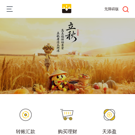
跳
Main
转
无障碍版
到
navigation
主
要
内
容
转账汇款
购买理财
天添盈